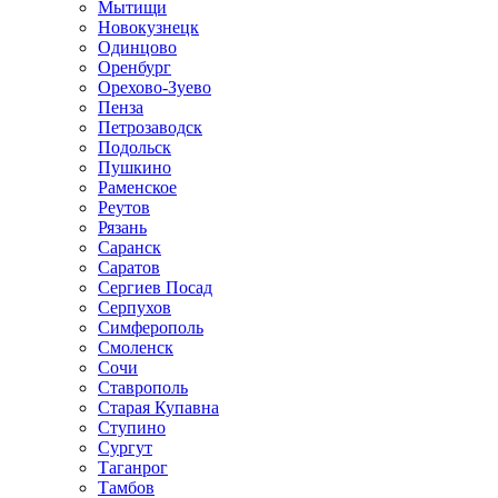
Мытищи
Новокузнецк
Одинцово
Оренбург
Орехово-Зуево
Пенза
Петрозаводск
Подольск
Пушкино
Раменское
Реутов
Рязань
Саранск
Саратов
Сергиев Посад
Серпухов
Симферополь
Смоленск
Сочи
Ставрополь
Старая Купавна
Ступино
Сургут
Таганрог
Тамбов