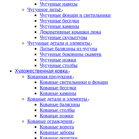
Чугунные навесы
Чугунное литьё
Чугунные фонари и светильники
Чугунные беседки
Чугунные камины
Декоративные крышки люка
Чугунные скульптуры
Чугунные детали и элементы
Литые балясины из чугуна
Чугунные боковины скамеек
Чугунные ножки
Чугунные столбы
Художественная ковка
Кованная продукция
Кованые светильники и фонари
Кованые беседки
Кованые камины
Кованые детали и элементы
Кованые балясины
Кованые столбы
Кованые ножки
Кованые ограждения
Кованые ворота
Кованые заборы
Кованые решетки