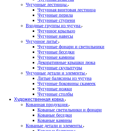
Чугунные лестницы
Чугунная винтовая лестница
Чугунные перила
Чугунные ступени
Входные группы из чугуна
Чугунное крыльцо
Чугунные навесы
Чугунное литьё
Чугунные фонари и светильники
Чугунные беседки
Чугунные камины
Декоративные крышки люка
Чугунные скульптуры
Чугунные детали и элементы
Литые балясины из чугуна
Чугунные боковины скамеек
Чугунные ножки
Чугунные столбы
Художественная ковка
Кованная продукция
Кованые светильники и фонари
Кованые беседки
Кованые камины
Кованые детали и элементы
Кованые балясины