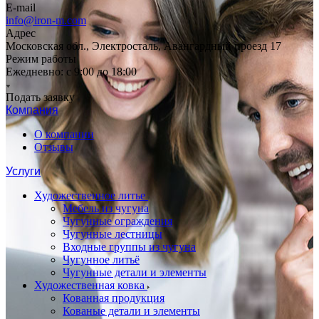
E-mail
info@iron-m.com
Адрес
Московская обл., Электросталь, Авангардный проезд 17
Режим работы
Ежедневно: с 9:00 до 18:00
Подать заявку
Компания
О компании
Отзывы
Услуги
Художественное литье
Мебель из чугуна
Чугунные ограждения
Чугунные лестницы
Входные группы из чугуна
Чугунное литьё
Чугунные детали и элементы
Художественная ковка
Кованная продукция
Кованые детали и элементы