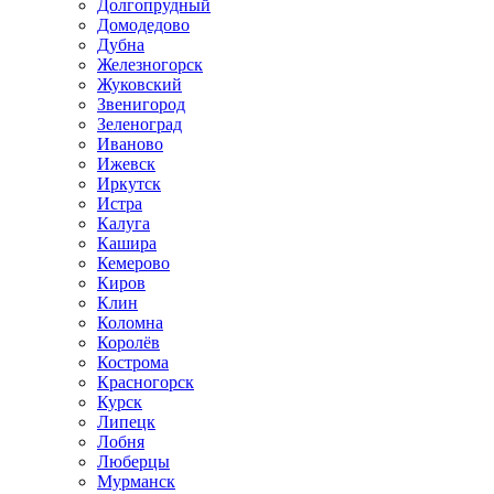
Долгопрудный
Домодедово
Дубна
Железногорск
Жуковский
Звенигород
Зеленоград
Иваново
Ижевск
Иркутск
Истра
Калуга
Кашира
Кемерово
Киров
Клин
Коломна
Королёв
Кострома
Красногорск
Курск
Липецк
Лобня
Люберцы
Мурманск