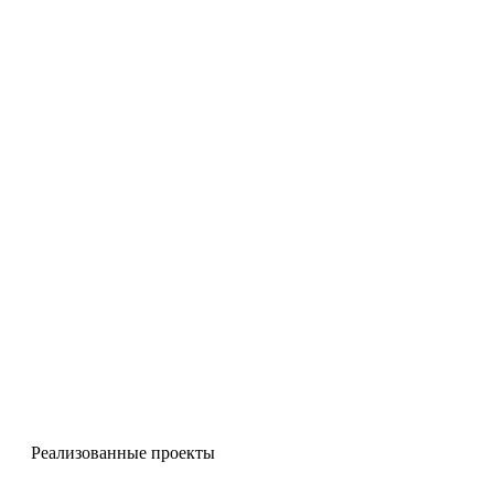
Чугунные решётки
Реализованные проекты
Ворота и калитки