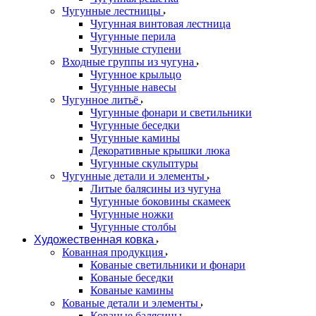
Чугунные лестницы
Чугунная винтовая лестница
Чугунные перила
Чугунные ступени
Входные группы из чугуна
Чугунное крыльцо
Чугунные навесы
Чугунное литьё
Чугунные фонари и светильники
Чугунные беседки
Чугунные камины
Декоративные крышки люка
Чугунные скульптуры
Чугунные детали и элементы
Литые балясины из чугуна
Чугунные боковины скамеек
Чугунные ножки
Чугунные столбы
Художественная ковка
Кованная продукция
Кованые светильники и фонари
Кованые беседки
Кованые камины
Кованые детали и элементы
Кованые балясины