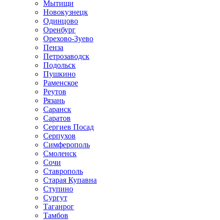
Мытищи
Новокузнецк
Одинцово
Оренбург
Орехово-Зуево
Пенза
Петрозаводск
Подольск
Пушкино
Раменское
Реутов
Рязань
Саранск
Саратов
Сергиев Посад
Серпухов
Симферополь
Смоленск
Сочи
Ставрополь
Старая Купавна
Ступино
Сургут
Таганрог
Тамбов