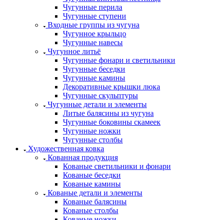
Чугунные перила
Чугунные ступени
Входные группы из чугуна
Чугунное крыльцо
Чугунные навесы
Чугунное литьё
Чугунные фонари и светильники
Чугунные беседки
Чугунные камины
Декоративные крышки люка
Чугунные скульптуры
Чугунные детали и элементы
Литые балясины из чугуна
Чугунные боковины скамеек
Чугунные ножки
Чугунные столбы
Художественная ковка
Кованная продукция
Кованые светильники и фонари
Кованые беседки
Кованые камины
Кованые детали и элементы
Кованые балясины
Кованые столбы
Кованые ножки