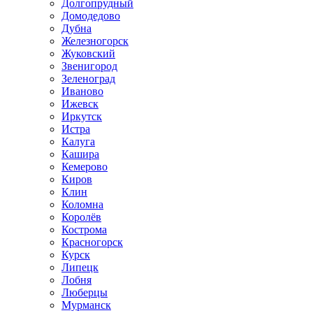
Долгопрудный
Домодедово
Дубна
Железногорск
Жуковский
Звенигород
Зеленоград
Иваново
Ижевск
Иркутск
Истра
Калуга
Кашира
Кемерово
Киров
Клин
Коломна
Королёв
Кострома
Красногорск
Курск
Липецк
Лобня
Люберцы
Мурманск