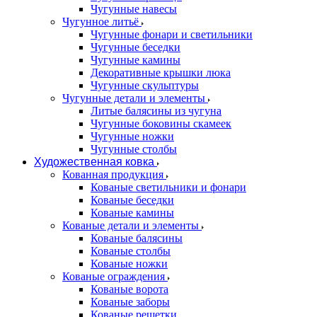
Чугунные навесы
Чугунное литьё
Чугунные фонари и светильники
Чугунные беседки
Чугунные камины
Декоративные крышки люка
Чугунные скульптуры
Чугунные детали и элементы
Литые балясины из чугуна
Чугунные боковины скамеек
Чугунные ножки
Чугунные столбы
Художественная ковка
Кованная продукция
Кованые светильники и фонари
Кованые беседки
Кованые камины
Кованые детали и элементы
Кованые балясины
Кованые столбы
Кованые ножки
Кованые ограждения
Кованые ворота
Кованые заборы
Кованые решетки