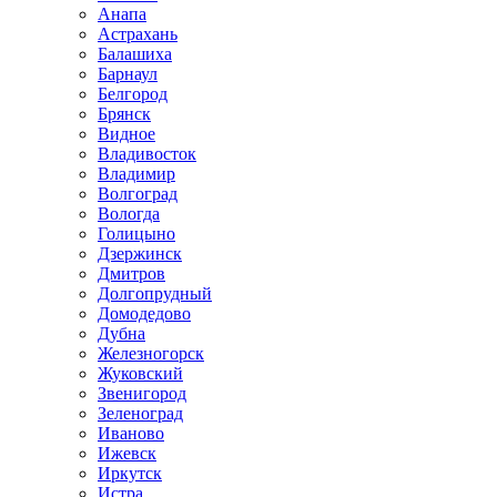
Анапа
Астрахань
Балашиха
Барнаул
Белгород
Брянск
Видное
Владивосток
Владимир
Волгоград
Вологда
Голицыно
Дзержинск
Дмитров
Долгопрудный
Домодедово
Дубна
Железногорск
Жуковский
Звенигород
Зеленоград
Иваново
Ижевск
Иркутск
Истра