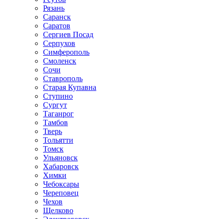
Рязань
Саранск
Саратов
Сергиев Посад
Серпухов
Симферополь
Смоленск
Сочи
Ставрополь
Старая Купавна
Ступино
Сургут
Таганрог
Тамбов
Тверь
Тольятти
Томск
Ульяновск
Хабаровск
Химки
Чебоксары
Череповец
Чехов
Щелково