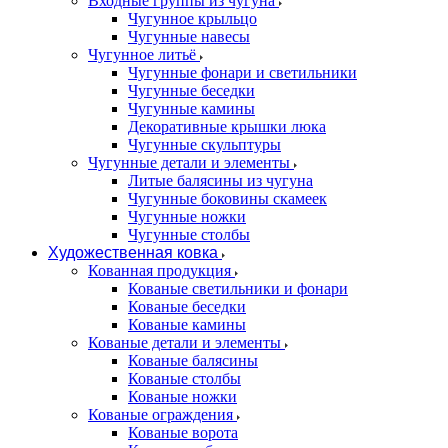
Входные группы из чугуна
Чугунное крыльцо
Чугунные навесы
Чугунное литьё
Чугунные фонари и светильники
Чугунные беседки
Чугунные камины
Декоративные крышки люка
Чугунные скульптуры
Чугунные детали и элементы
Литые балясины из чугуна
Чугунные боковины скамеек
Чугунные ножки
Чугунные столбы
Художественная ковка
Кованная продукция
Кованые светильники и фонари
Кованые беседки
Кованые камины
Кованые детали и элементы
Кованые балясины
Кованые столбы
Кованые ножки
Кованые ограждения
Кованые ворота