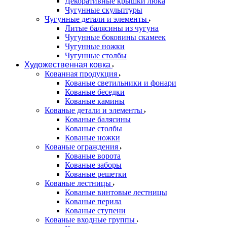
Декоративные крышки люка
Чугунные скульптуры
Чугунные детали и элементы
Литые балясины из чугуна
Чугунные боковины скамеек
Чугунные ножки
Чугунные столбы
Художественная ковка
Кованная продукция
Кованые светильники и фонари
Кованые беседки
Кованые камины
Кованые детали и элементы
Кованые балясины
Кованые столбы
Кованые ножки
Кованые ограждения
Кованые ворота
Кованые заборы
Кованые решетки
Кованые лестницы
Кованые винтовые лестницы
Кованые перила
Кованые ступени
Кованые входные группы